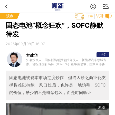
观点
试听
T中
固态电池“概念狂欢”，SOFC静默
待发
2025年09月08日 16:07
+关注
方建华
知名投资人，国科新能创投创始合伙人，新能源汽车领域专
家。曾担任国轩高科（002074）董事兼总裁，国家四部委新
能源汽车推广应用专家组成员，国家重大科技专项评审专家
，中国电动汽车百人会理事，连续多届担任动力电池应用国
际峰会主席。
固态电池被资本市场过度炒作，但终因缺乏商业化支
撑将难以持续，风口过后，也许是一地鸡毛。SOFC
的价值，缺少的不是概念包装，而是时间验证
原图