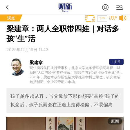
观点
试听
T中
梁建章：两人全职带四娃｜对话多
孩“生”活
2025年12月19日 11:43
+关注
梁建章
现任携程集团执行董事长，北京大学光华管理学院教授，财
新网“人口与经济”专栏作家。1999年与3位商业伙伴创建“携程
旅行网”，在2000年至2006年期间任CEO，并从2003年起兼
2011年，梁建章获得斯坦福大学经济学博士学位，研究领域
任董事会主席。
包括创新、创业和劳动力市场。
孩子越多越从容，当父母放下那份想要“掌控”孩子的
执念后，孩子反而会在正途上走得稳健，不易偏离
原图