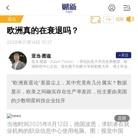
观点
试听
T中
欧洲真的在衰退吗？
2026年01月14日 15:37
+关注
亚当·图兹
亚当·图兹（Adam Tooze）：哥伦比亚大学历史系教授、欧
洲研究中心主任。曾任教于剑桥大学和耶鲁大学，博士毕业
于伦敦政治经济学院。他的研究兴趣为20世纪及当代经济史
，也广泛涉猎政治、军事和思想史领域。著有《滔天洪水：
第一次世界大战与全球秩序的重建》《毁灭的代价：纳粹经
“欧洲衰退论”甚嚣尘上，其中究竟有几分属实？数据
济的形成与崩溃》《崩盘：全球金融危机如何重塑世界》。2
显示，欧美之间确实存在生产率差距，但主要由美国
019年，图兹入选《外交政策》杂志“全球百大思想家”。
的少数明星科技企业拉开
原图
当地时间2025年8月12日，德国波恩，求职者在就
业机构的职业信息中心使用电脑。图：视觉中国