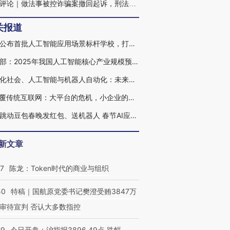
火线评论｜做法事被控诈骗案撤回起诉，刑法谦抑缘何重要
关报道
北京公布首批人工智能应用场景标杆学校，打造“人工智能+教育”新范本
工信部：2025年我国人工智能核心产业规模预计突破1.2万亿元
老龄化社会、人工智能与机器人自动化：未来投资的赢家与输家
AI颠覆传统互联网：大平台的危机，小企业的机会
字节跳动豆包春晚发红包、送机器人 春节AI应用入口竞争加剧(含视频)
新文章
07
陈龙：Token时代的商业与组织
50
特稿｜国航原党委书记樊澄受贿3847万
审待宣判 否认大多数指控
29
今日开盘：沪指报3896.49点 跌幅