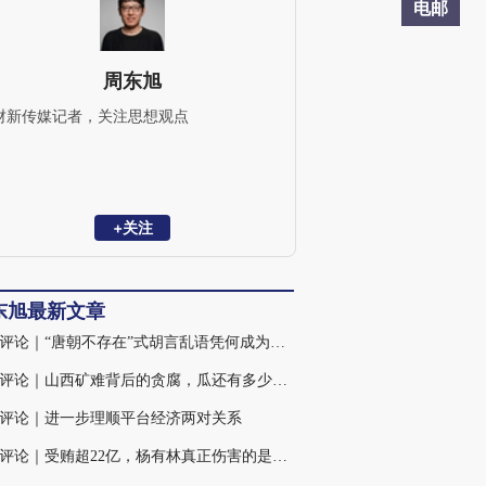
电邮
周东旭
财新传媒记者，关注思想观点
+关注
东旭最新文章
火线评论｜“唐朝不存在”式胡言乱语凭何成为热点
火线评论｜山西矿难背后的贪腐，瓜还有多少、蔓还有多长？
评论｜进一步理顺平台经济两对关系
火线评论｜受贿超22亿，杨有林真正伤害的是什么？(含视频)