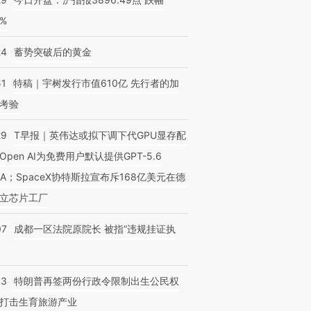
0%
24
蓄势突破后的黄金
51
特稿｜宇树发行市值610亿 先行者的加
考验
29
T早报｜英伟达或拟下调下代GPU显存配
Open AI为免费用户默认提供GPT-5.6
NA；SpaceX协特斯拉宣布斥168亿美元在德
立芯片工厂
07
成都一区法院原院长 被指“违规挂证执
43
特朗普再签两份行政令限制出生公民权
打击生育旅游产业