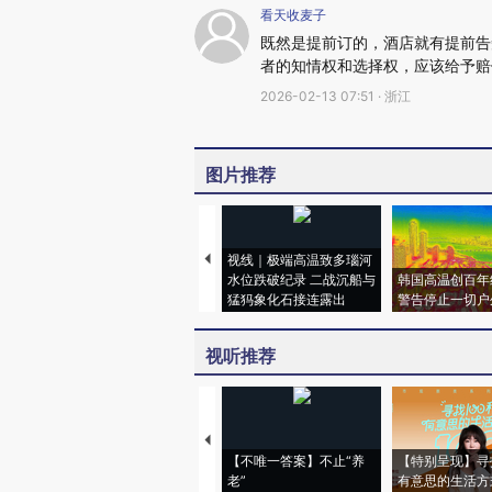
看天收麦子
既然是提前订的，酒店就有提前告
者的知情权和选择权，应该给予赔
2026-02-13 07:51 · 浙江
图片推荐
视线｜极端高温致多瑙河
水位跌破纪录 二战沉船与
韩国高温创百年
猛犸象化石接连露出
警告停止一切户
视听推荐
【不唯一答案】不止“养
【特别呈现】寻
老”
有意思的生活方