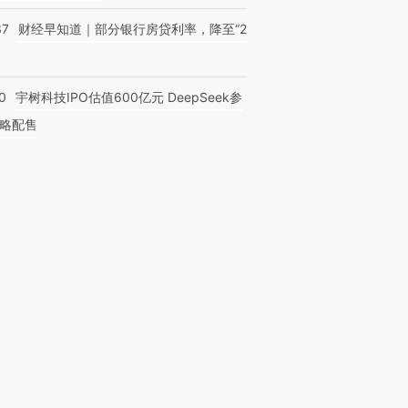
37
财经早知道｜部分银行房贷利率，降至“2
0
宇树科技IPO估值600亿元 DeepSeek参
略配售