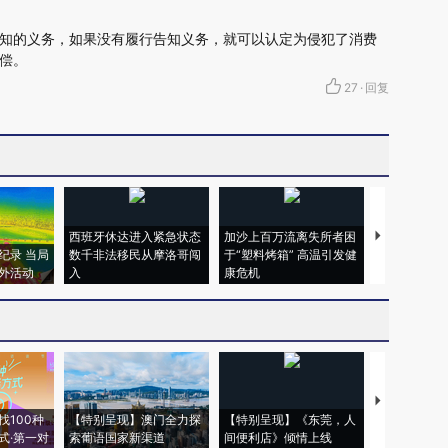
知的义务，如果没有履行告知义务，就可以认定为侵犯了消费
偿。
27
·
回复
西班牙休达进入紧急状态
加沙上百万流离失所者困
视线｜HYR
纪录 当局
数千非法移民从摩洛哥闯
于“塑料烤箱” 高温引发健
术：是什么
外活动
入
康危机
心“花钱找虐
【推广】走
找100种
【特别呈现】澳门全力探
【特别呈现】《东莞，人
会，让数智科
式·第一对
索葡语国家新渠道
间便利店》倾情上线
业