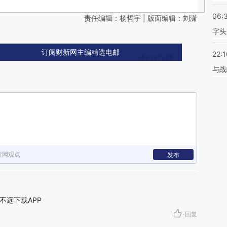
06:
责任编辑：杨哲宇 | 版面编辑：刘潇
字头
订阅财新网主编精选电邮
22:1
与战
新网观点
发布
不远下载APP
·
回复