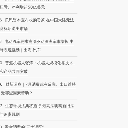
扭亏、净利增超50亿美元
6
贝恩资本宣布收购贡茶 在中国大陆无法
商标后退出市场
6
电动汽车需求高涨驱动澳洲车市增长 中
牌表现强劲｜出海·汽车
00
普渡机器人张涛：机器人规模化靠技术、
和产品共同突破
56
财新调查｜7月消费或有反弹、出口维持
 受哪些因素带动？
42
生态环境法典将施行 最高法明确新旧法
与追责规则
0
看空消费的“三大误区”