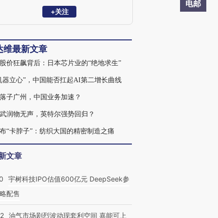
为独立撰稿人。
电邮
+关注
达维最新文章
股价狂飙背后：日本芯片业的“绝地求生”
机器立心”，中国能否扛起AI第二增长曲线
落子广州，中国业务加速？
武润物无声，英特尔强势回归？
布“卡脖子”：纺织大国的精密制造之痛
新文章
0
宇树科技IPO估值600亿元 DeepSeek参
略配售
22
油气市场剧烈波动现套利空间 嘉能可上