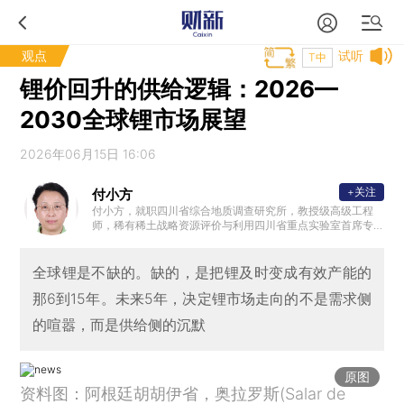
观点
试听
T中
锂价回升的供给逻辑：2026—
2030全球锂市场展望
2026年06月15日 16:06
+关注
付小方
付小方，就职四川省综合地质调查研究所，教授级高级工程
师，稀有稀土战略资源评价与利用四川省重点实验室首席专
家。承担完成70余项国家科研和地质矿产调查项目，发表和
出版论文专著80余篇（册）；成果获省部级科技进步一等奖1
个，二等奖4个，三等奖2个；成果在找矿勘查、稀有、稀土
全球锂是不缺的。缺的，是把锂及时变成有效产能的
及稀散金属新能新材资源开发利用、城市建设规划、抗震减
那6到15年。未来5年，决定锂市场走向的不是需求侧
灾方面得到转化应用；带领团队在甲基卡新发现氧化锂88万
吨的超大型新3号矿脉，经济价值巨大，为国家确立甲基卡为
的喧嚣，而是供给侧的沉默
新兴能源基地提供了保障。
原图
资料图：阿根廷胡胡伊省，奥拉罗斯(Salar de