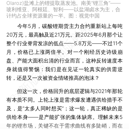
Olaroz)盐滩上的锂提取蒸发池。南美“锂三角”——
玻利维亚、阿根廷、智利——以盐湖卤水为主，合
计约占全球资源量的一半。图：视觉中国
今年5月，碳酸锂期货主力合约重新站上每吨
20万元，最高触及近21万元。距2025年6月那个让
整个行业脊背发凉的低点——5.8万元——不过11个
月，价格已上涨两倍半。对一个刚经历史诗级崩
盘、产能大面积出清的行业而言，这种反转速度本
身就值得警惕：我们是在见证一轮真实的供需逆
转，还是又一次被资金情绪推高的泡沫？
但这一次，价格回升的底层逻辑与2021年那轮
有本质不同。上轮上涨是需求爆发遭遇供给措手不
及，是“太多人同时想买”；这一轮，真正稀缺的是
供给本身——是产能扩张的集体缺席。理解未来5
年的锂市场，关键不在于需求曲线有多陡峭，而在