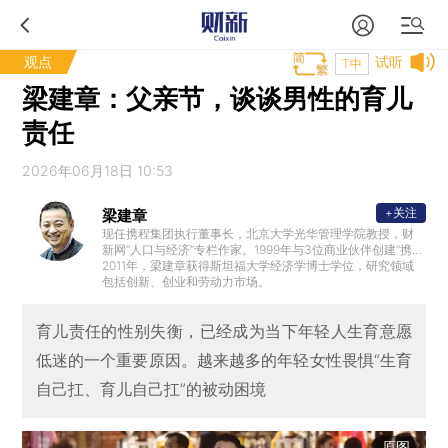
观点
试听
T中
梁建章：父亲节，谈谈男性的育儿
责任
2026年06月18日 10:53
+关注
梁建章
现任携程集团执行董事长，北京大学光华管理学院教授，财
新网“人口与经济”专栏作家。1999年与3位商业伙伴创建“携程
旅行网”，在2000年至2006年期间任CEO，并从2003年起兼
2011年，梁建章获得斯坦福大学经济学博士学位，研究领域
任董事会主席。
包括创新、创业和劳动力市场。
育儿责任的性别失衡，已经成为当下年轻人生育意愿
低迷的一个重要原因。越来越多的年轻女性畏惧“生育
自己扛、育儿自己扛”的被动困境
原图