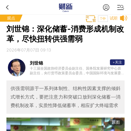
观点
试听
T中
刘世锦：深化储蓄-消费形成机制改
革，尽快扭转供强需弱
2026年07月07日 09:13
+关注
刘世锦
十三届全国政协经济委员会副主任、国务院发展研究中心原
副主任，央行货币政策委员会委员，中国国际环境与发展委
员会中方首席顾问，国务院发展研究中心原副主任、研究员
，博士生导师；是近年来一系列产生重要影响的研究成果的
直接领导者和主笔者，包括与世界银行联合进行的《2030年
供强需弱源于一系列体制性、结构性因素支撑的倾斜
的中国：建设现代、和谐、有创造力的社会》和《中国:推进
式增长方式，要把注意力和突破口放到深化储蓄—消
高效、包容、可持续的城镇化》等研究报告。参加中共十八
届三中、五中全会和十九大报告的起草工作。曾多次获得全
费机制改革，实质性降低储蓄率，相应扩大终端需求
国性有较大影响力的学术奖励，包括两次获得孙冶方经济科
学奖，中国发展研究特等奖等。
原图