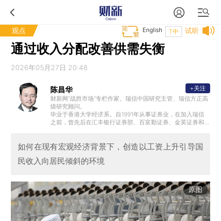
观点
English
试听
T中
通过收入分配改善供需失衡
2026年05月27日 20:48
+关注
陈昌华
财新网“战胜市场”专栏作家。瑞信中国研究主管、瑞信方正高
级研究顾问。
毕业于香港大学经济系。自1991年从事证券业，在加入瑞信
之前，曾先后在汇丰银行证券部、百富勤证券、金英证券和
瑞银集团任职，曾任瑞银中国A股研究部主管。
如何在现有宏观经济背景下，创造以工资上升引导国
民收入向居民倾斜的环境
原图