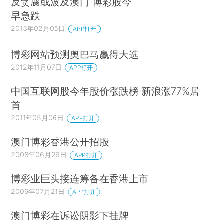
反贪腐或波及澳门 博彩股今
早急跌
2013年02月06日
APP打开
博彩网站预测奥巴马赢得大选
2012年11月07日
APP打开
中国互联网股今年股价涨跌榜 新浪涨77%居
首
2011年05月06日
APP打开
澳门博彩香港公开招股
2008年06月26日
APP打开
博彩业巨头接连筹备在香港上市
2009年07月21日
APP打开
澳门博彩在诉讼阴影下挂牌