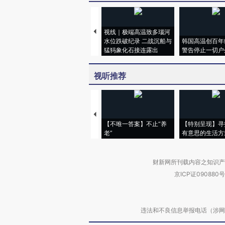
视线｜极端高温致多瑙河
水位跌破纪录 二战沉船与
韩国高温创百年
猛犸象化石接连露出
警告停止一切户
视听推荐
【不唯一答案】不止“养
【特别呈现】寻
老”
有意思的生活方
财新网所刊载内容之知识产
京ICP证090880号
违法和不良信息举报电话（涉网络暴力有