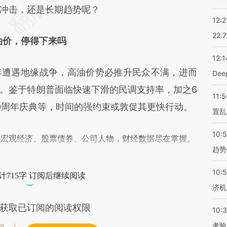
差。不代表财新观点和立场。推荐点击链接阅读原
冲击，还是长期趋势呢？
12:2
22.
油价，停得下来吗
12:1
遭遇地缘战争，高油价势必推升民众不满，进而
De
。鉴于特朗普面临快速下滑的民调支持率，加之6
11:5
50周年庆典等，时间的强约束或敦促其更快行动。
置乱
10:
阅宏观经济、股票债券、公司人物，财经数据尽在掌握。
趋势
10:
计715字 订阅后继续阅读
济机
获取已订阅的阅读权限
10:
考验