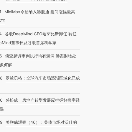
1
MiniMax今起纳入港股通 盘间涨幅最高
77%
4
谷歌DeepMind CEO哈萨比斯卸任 转任
epMind董事长及谷歌首席科学家
6
侦查起诉审判执行均有漏洞 涉案财物处
象何解
58
罗兰贝格：全球汽车市场逐渐区域化已成
50
盛松成：房地产转型发展应把握好楼宇经
遇
39
美联储观察（46）：美债市场对沃什的