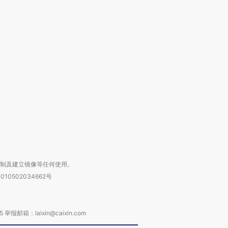
跨国走私7万
视线｜HY
检体内含3种
泽连斯基密集出访美英 索
秘鲁纳斯卡观光飞机坠毁
术：是什
要防空导弹“救急”
13人遇难
心“花钱找
进第四届链博
【商旅对话】华住集团
技“链”接产
【特别呈现】寻找100种
CFO：不靠规模取胜，华
【特别呈
有意思的生活方式·第三对
住三大增长引擎是什么？
有意思的
复制及建立镜像等任何使用。
010502034662号
箱：laixin@caixin.com