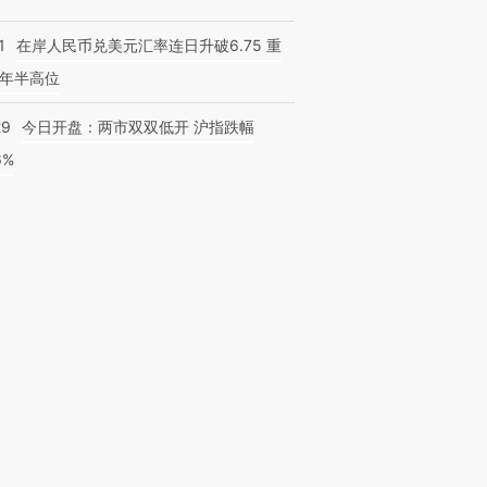
1
在岸人民币兑美元汇率连日升破6.75 重
年半高位
29
今日开盘：两市双双低开 沪指跌幅
6%