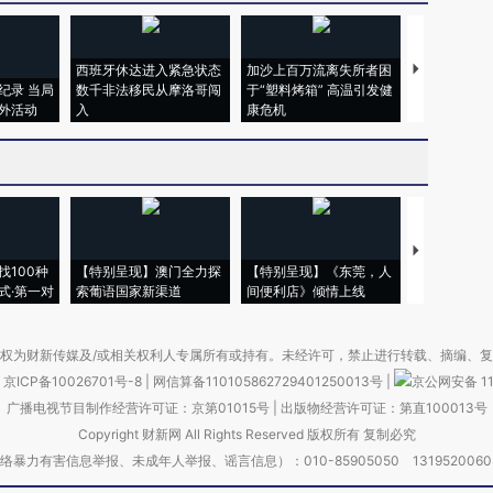
西班牙休达进入紧急状态
加沙上百万流离失所者困
马航飞行员
纪录 当局
数千非法移民从摩洛哥闯
于“塑料烤箱” 高温引发健
粒摇头丸 尿
外活动
入
康危机
毒品
【推广】走
找100种
【特别呈现】澳门全力探
【特别呈现】《东莞，人
会，让数智科
式·第一对
索葡语国家新渠道
间便利店》倾情上线
业
权为财新传媒及/或相关权利人专属所有或持有。未经许可，禁止进行转载、摘编、
京ICP备10026701号-8
|
网信算备110105862729401250013号
|
京公网安备 11
广播电视节目制作经营许可证：京第01015号
|
出版物经营许可证：第直100013号
Copyright 财新网 All Rights Reserved 版权所有 复制必究
害信息举报、未成年人举报、谣言信息）：010-85905050 13195200605 举报邮