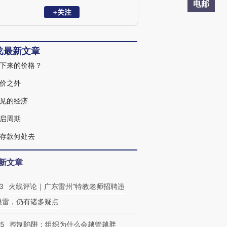
获浦山政策研究奖、刘诗白经济学奖。“远
电邮
见杯”中国经济、全球市场预测双冠军。中
+关注
国金融四十人论坛（CF40）成员、中国首
席经济学家论坛理事，清华、复旦、人大
等校兼职导师。
戈最新文章
下来的价格？
价之外
见的经济
启周期
存款何处去
新文章
3
火线评论｜广东雷州“特教老师招聘违
很雷，仍有诸多疑点
05
控制陷阱：组织为什么会越管越胖