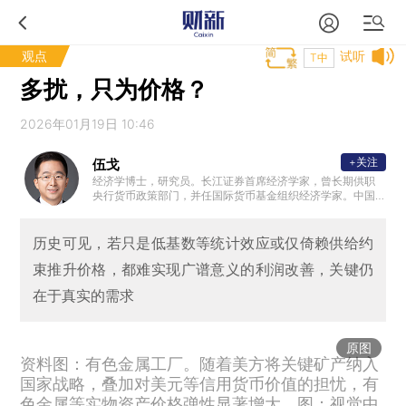
观点
试听
T中
多扰，只为价格？
2026年01月19日 10:46
+关注
伍戈
经济学博士，研究员。长江证券首席经济学家，曾长期供职
央行货币政策部门，并任国际货币基金组织经济学家。中国
经济学最高奖——孙冶方经济科学奖得主，曾获浦山政策研
究奖、刘诗白经济学奖。“远见杯”中国经济、全球市场预测双
冠军。中国金融四十人论坛（CF40）成员、中国首席经济学
历史可见，若只是低基数等统计效应或仅倚赖供给约
家论坛理事，清华、复旦、人大等校兼职导师。
束推升价格，都难实现广谱意义的利润改善，关键仍
在于真实的需求
原图
资料图：有色金属工厂。随着美方将关键矿产纳入
国家战略，叠加对美元等信用货币价值的担忧，有
色金属等实物资产价格弹性显著增大。图：视觉中