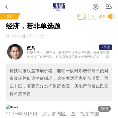
观点
试听
T中
经济，若非单选题
2025年11月27日 10:27
+关注
伍戈
经济学博士，研究员。长江证券首席经济学家，曾长期供职
央行货币政策部门，并任国际货币基金组织经济学家。中国
经济学最高奖——孙冶方经济科学奖得主，曾获浦山政策研
究奖、刘诗白经济学奖。“远见杯”中国经济、全球市场预测双
冠军。中国金融四十人论坛（CF40）成员、中国首席经济学
科技助推权益市场价格，能在一段时期增强居民的财
家论坛理事，清华、复旦、人大等校兼职导师。
富效应并促进消费循环，这在发达国家更加明显。而
在中国，若要充分发挥财富效应，房地产价格止跌回
稳至关重要
原图
2025年9月5日，深圳罗湖区。图：视觉中国