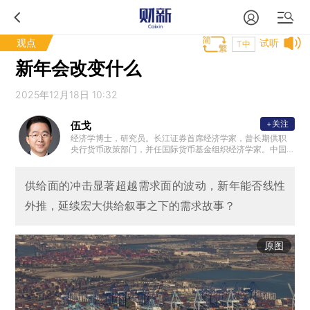
观点
试听
T中
新年会改变什么
2025年12月18日 10:32
+关注
伍戈
经济学博士，研究员。长江证券首席经济学家，曾长期供职
央行货币政策部门，并任国际货币基金组织经济学家。中国
经济学最高奖——孙冶方经济科学奖得主，曾获浦山政策研
究奖、刘诗白经济学奖。“远见杯”中国经济、全球市场预测双
冠军。中国金融四十人论坛（CF40）成员、中国首席经济学
供给面的冲击显著超越需求面的波动，新年能否线性
家论坛理事，清华、复旦、人大等校兼职导师。
外推，延续宏大供给叙事之下的需求故事？
原图