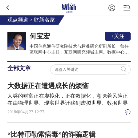
观点频道
>
财新名家
何宝宏
+关注
中国信息通信研究院技术与标准研究所副所长，曾任
互联网中心主任，互联网研究领域主席。数据中心联
盟常务副理事长，云计算开源产业联盟常务副理事
长，中国通信标准化协会IP与多媒体工作委员会副主
全部文章
席等。从事互联网相关的技术、标准、产业和政策等
研究超过20年，目前主要关注互联网技术历史、互联
网技术哲学等研究。1999年毕业于中国科学院，获计
大数据正在遭遇成长的烦恼
算机应用技术博士学位。著有《互联网的基因》一书
(2016年9月)，全面阐述了作者对互联网技术发展的规
人类的财富正在虚拟化，正在数据化，意味着风险正
律、特点和趋势的看法。
在由物理世界、现实世界迁移到虚拟世界、数据世界
2018年04月23 12:27
“比特币勒索病毒”的诈骗逻辑