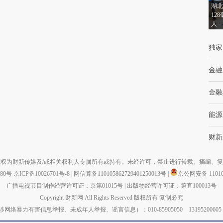
湖北
12
人
独家
金融
金融
能源
财新
权为财新传媒及/或相关权利人专属所有或持有。未经许可，禁止进行转载、摘编、
880号
京ICP备10026701号-8
|
网信算备110105862729401250013号
|
京公网安备 110105
广播电视节目制作经营许可证：京第01015号
|
出版物经营许可证：第直100013号
Copyright 财新网 All Rights Reserved 版权所有 复制必究
力有害信息举报、未成年人举报、谣言信息）：010-85905050 13195200605 举报邮箱：