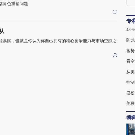
临角色重塑问题
专
从
陈龙
源禀赋，也就是你认为你自己拥有的核心竞争能力与市场空缺之
蓄势
看空
从美
控制
盛松
美联
编