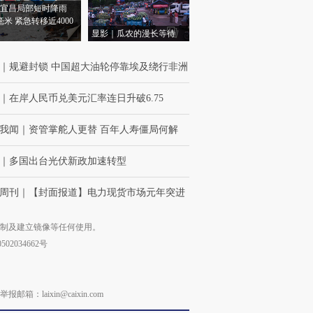
宜昌局部短时降雨
8毫米 紧急转移近4000
显影｜瓜农的漫长等待
｜
规避封锁 中国超大油轮停靠埃及绕行非洲
｜
在岸人民币兑美元汇率连日升破6.75
我闻
｜
资管掌舵人更替 百年人寿僵局何解
｜
多国出台光伏新政加速转型
周刊
｜
【封面报道】电力现货市场元年突进
复制及建立镜像等任何使用。
02034662号
laixin@caixin.com