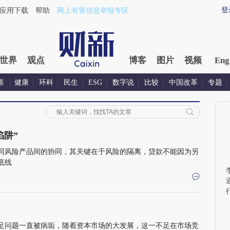
登
应用下载
帮助
网上有害信息举报专区
世界
观点
博客
图片
视频
Eng
源
健康
环科
民生
ESG
数字说
比较
中国改革
专题
陷阱”
同风险产品间的协同，其关键在于风险的隔离，贷款不能因为另
底线
足问题一直被病垢，随着资本市场的大发展，这一不足在市场竞