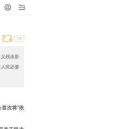
T中
主义残余影
和人民还要
会首次将“
依