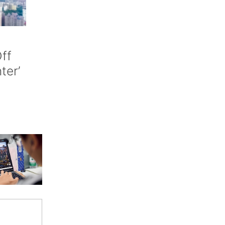
ff
nter’