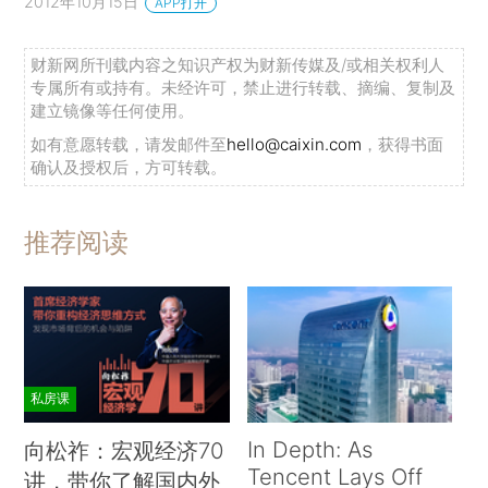
2012年10月15日
APP打开
财新网所刊载内容之知识产权为财新传媒及/或相关权利人
专属所有或持有。未经许可，禁止进行转载、摘编、复制及
建立镜像等任何使用。
如有意愿转载，请发邮件至
hello@caixin.com
，获得书面
确认及授权后，方可转载。
推荐阅读
私房课
In Depth: As
向松祚：宏观经济70
Tencent Lays Off
讲，带你了解国内外