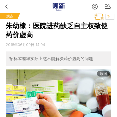
观点
T中
朱幼棣：医院进药缺乏自主权致使
药价虚高
2015年06月09日 14:04
招标零差率实际上这不能解决药价虚高的问题
原图