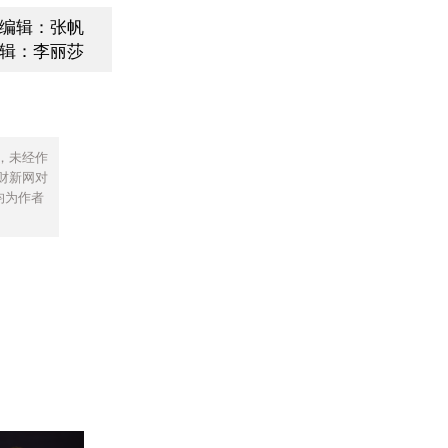
编辑：张帆
辑：李丽莎
，未经作
财新网对
均为作者