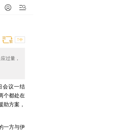
T中
供应过量，
日会议一结
两个都处在
援助方案，
的一方与伊