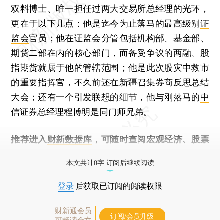
双料博士、唯一担任过两大交易所总经理的光环，
更在于以下几点：他是迄今为止落马的最高级别
证
监会
官员；他在证监会分管包括机构部、基金部、
期货二部在内的核心部门，而备受争议的
两融
、
股
指期货
就属于他的管辖范围；他是此次股灾中救市
的重要指挥官，不久前还在新疆召集券商反思总结
大会；还有一个引发联想的细节，他与刚落马的
中
信证券
总经理程博明是同门师兄弟。
推荐进入
财新数据库
，可随时查阅宏观经济、股票
债券、公司人物，财经数据尽在掌握。
本文共计0字 订阅后继续阅读
登录
后获取已订阅的阅读权限
财新通会员
订阅/会员升级
可畅读全文