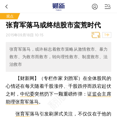
观点
张育军落马或终结股市蛮荒时代
2015年09月18日 10:15
T中
张育军落马，或许标志着救市策略从激情救市、暴力
救市、为救市而救市，转向理性救市、制度救市、法
治救市
【财新网】（专栏作家 刘胜军）
在全体股民的
心情还在每天随着千股涨停、千股跌停而跌宕起伏
之时，
中纪委
突然扔下一颗重磅炸弹：
证监会主席
助理张育军落马
。
张育军
落马引发刷屏式关注，不仅仅在于他的