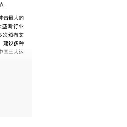
范。
冲击最大的
大垄断行业
多次颁布文
、建设多种
中国三大运