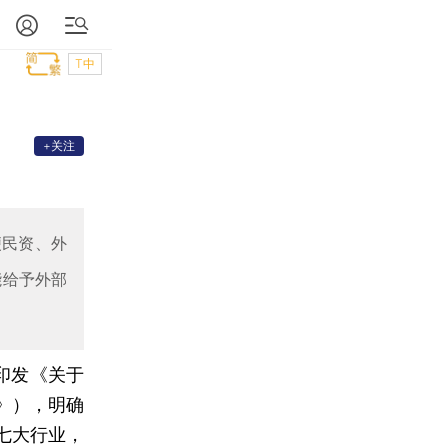
T中
+关注
便民资、外
能给予外部
印发《关于
》），明确
七大行业，