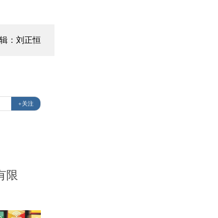
编辑：刘正恒
+关注
有限