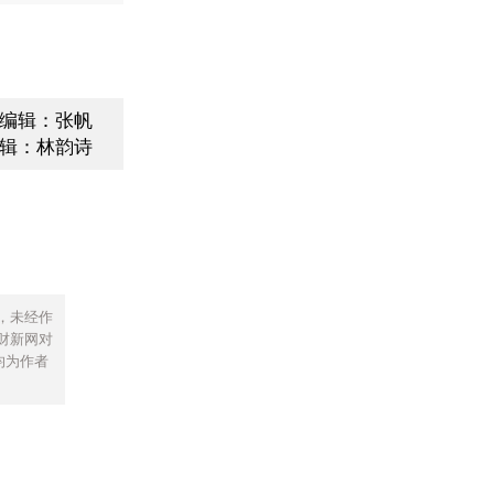
编辑：张帆
辑：林韵诗
，未经作
财新网对
均为作者