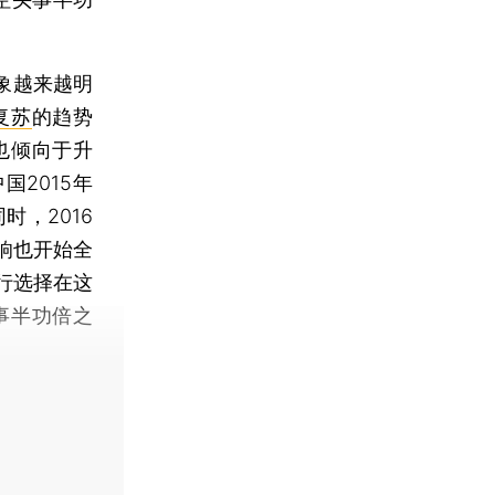
象越来越明
复苏
的趋势
也倾向于升
2015年
，2016
响也开始全
行选择在这
事半功倍之