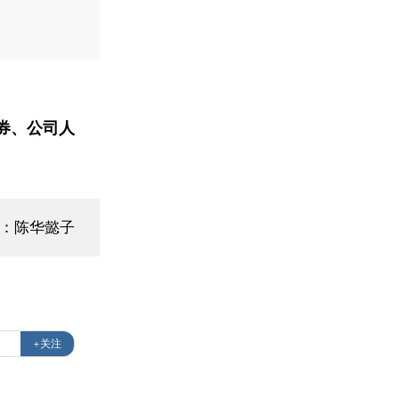
券、公司人
辑：陈华懿子
+关注