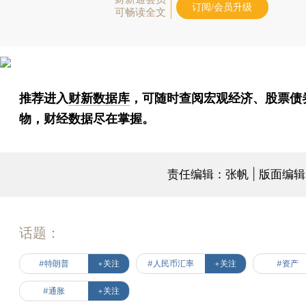
订阅/会员升级
可畅读全文
推荐进入
财新数据库
，可随时查阅宏观经济、股票债
物，财经数据尽在掌握。
责任编辑：张帆 | 版面编
话题：
#特朗普
+关注
#人民币汇率
+关注
#资产
#通胀
+关注