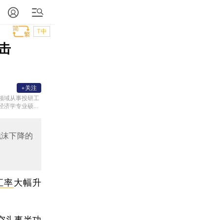
T中
击
+关注
领域从事投研工
经济学专业硕士
泡沫下降的
汇率
大幅升
空头事半功