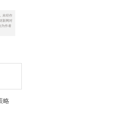
，未经作
财新网对
均为作者
策略