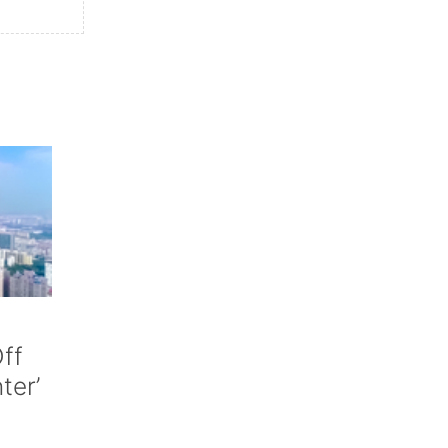
ff
nter’