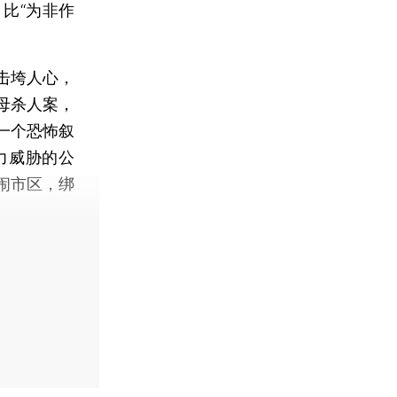
比“为非作
击垮人心，
母杀人案，
一个恐怖叙
力威胁的公
闹市区，绑