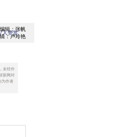
编辑：张帆
7
人赞赏
辑：卢玲艳
，未经作
财新网对
均为作者