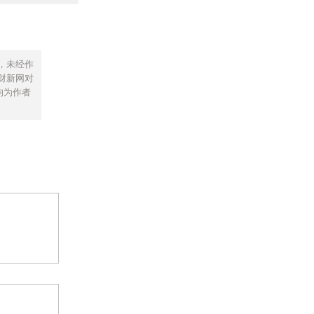
，未经作
财新网对
均为作者