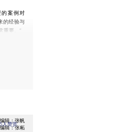
型的案例对
来的经验与
常重要。”
编辑：张帆
5
人赞赏
编辑：张柘