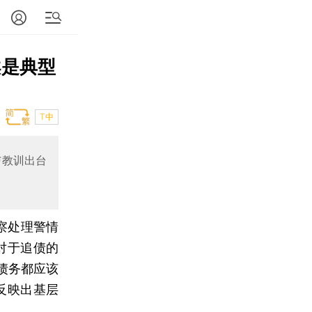
案是典型
T中
与教训出台
察处理警情
对于追债的
债务都应该
反映出基层