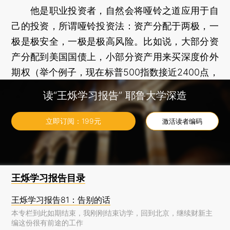
他是职业投资者，自然会将哑铃之道应用于自
己的投资，所谓哑铃投资法：资产分配于两极，一
极是极安全，一极是极高风险。比如说，大部分资
产分配到美国国债上，小部分资产用来买深度价外
期权（举个例子，现在标普500指数接近2400点，
买在标普指数1500点行权的看空期权就是深度价外
读“王烁学习报告” 耶鲁大学深造
期权，因为概率极小，所以价格很低）。前者是这
个世界上公认的安全资产，后者接近于撞大运。极
立即订阅：
199
元
激活读者编码
安全与极不安全，一阴一阳。风险收益曲线的中间
部分全部放弃。
王烁学习报告目录
王烁学习报告81：告别的话
本专栏到此如期结束，我刚刚结束访学，回到北京，继续财新主
编这份很有前途的工作