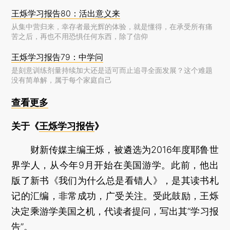
王烁学习报告80：活出意义来
从集中营归来，幸存者最光辉的体验，就是懂得，在承受所有痛
苦之后，再也不用恐惧任何东西，除了信仰
王烁学习报告79：中学问
是刻意训练剂量持续加大还是适可而止追寻全面发展？这个难题
没有简单解，属于每个家庭自己
查看更多
关于《
王烁学习报告
》
财新传媒主编王烁，被遴选为2016年度耶鲁世
界学人，从今年9月开始在美国游学。此前，他出
版了新书《我们为什么总是看错人》，是其读书札
记的汇编，非常成功，广受关注。受此鼓励，王烁
决定乘游学美国之机，代读者提问，写出其“学习报
告”。