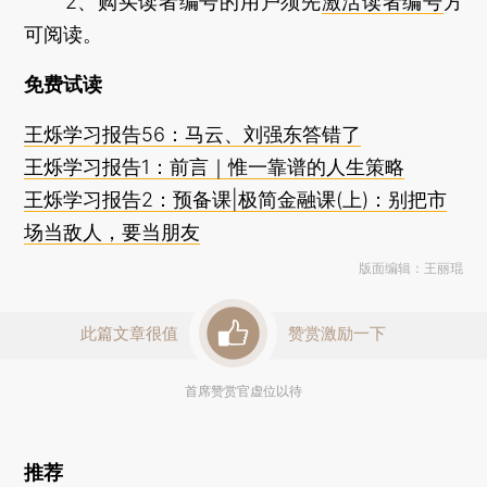
2、购买读者编号的用户须先
激活读者编号
方
可阅读。
免费试读
王烁学习报告56：马云、刘强东答错了
王烁学习报告1：前言｜惟一靠谱的人生策略
王烁学习报告2：预备课|极简金融课(上)：别把市
场当敌人，要当朋友
版面编辑：王丽琨
此篇文章很值
赞赏激励一下
首席赞赏官虚位以待
推荐