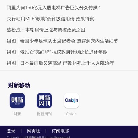
阿里为何150亿元入股电梯广告巨头分众传媒?
央行动用MLF“救助”低评级信用债 效果待察
盛松成：本轮房价上涨与调控政策之困
组图 | 泰国少年足球队出席记者会 透露洞穴内生活细节
组图 | 俄民众“亮红牌” 抗议政府计划延长退休年龄
组图 | 日本暴雨后又遇高温 已致14死上千人入院治疗
财新移动
财新
财新周刊
Caixin
登录
网页版
订阅电邮
|
|
Copyright 财新网 All Rights Reserved