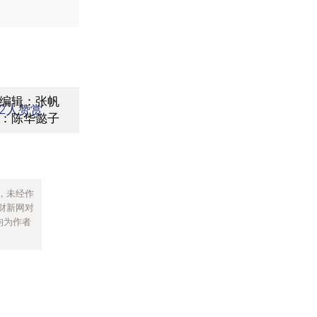
编辑：张帆
2
人赞赏
：陈华懿子
，未经作
财新网对
均为作者