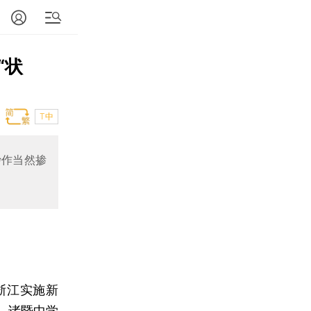
“状
T中
炒作当然掺
浙江实施新
，诸暨中学