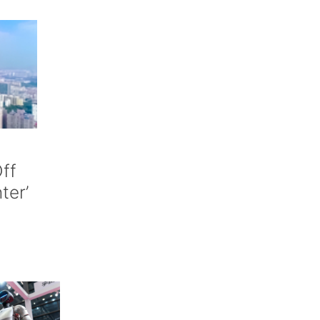
ff
nter’