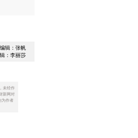
编辑：张帆
辑：李丽莎
，未经作
财新网对
均为作者