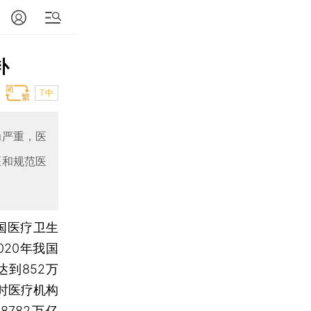
补
T中
为严重，医
医和规范医
国医疗卫生
020年我国
到852万
届时医疗机构
8782万亿