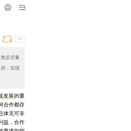
T中
，然后尽量
支持，实现
域发展
的重
何合作都存
总体无可非
利益，合作
作要求均能