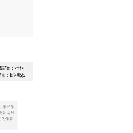
编辑：杜珂
辑：邱楠添
，未经作
财新网对
均为作者