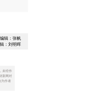
编辑：张帆
辑：刘明晖
，未经作
财新网对
均为作者