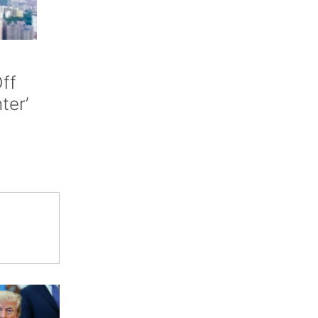
ff
nter’