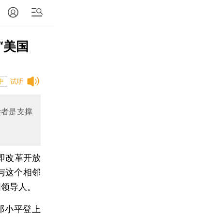
“美国
试听
中
学者是支撑
，即改革开放
与这个相邻
国领导人。
邓小平登上