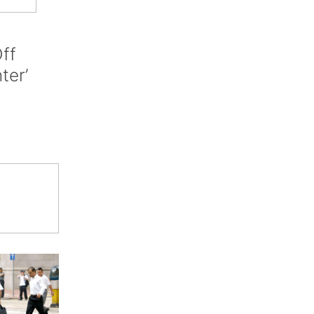
ff
nter’