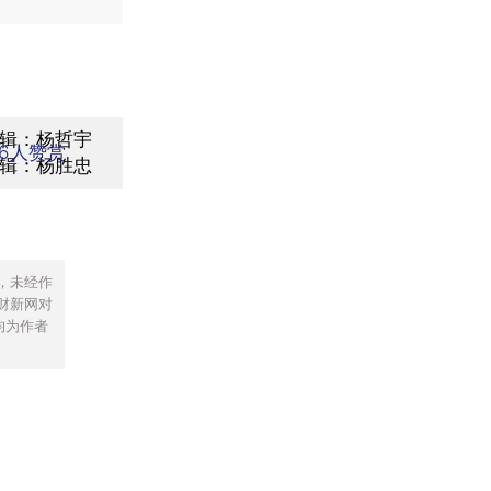
辑：杨哲宇
6
人赞赏
辑：杨胜忠
，未经作
财新网对
均为作者