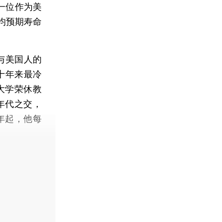
一位作为美
均预期寿命
与美国人的
十年来最冷
大学荣休教
0年代之交，
年起，他每