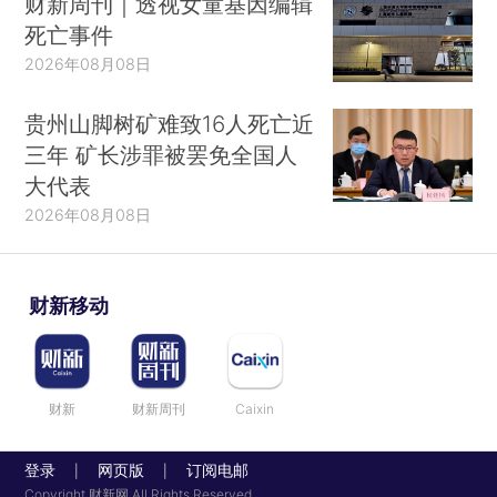
财新周刊｜透视女童基因编辑
死亡事件
2026年08月08日
贵州山脚树矿难致16人死亡近
三年 矿长涉罪被罢免全国人
大代表
2026年08月08日
财新移动
财新
财新周刊
Caixin
登录
网页版
订阅电邮
|
|
Copyright 财新网 All Rights Reserved