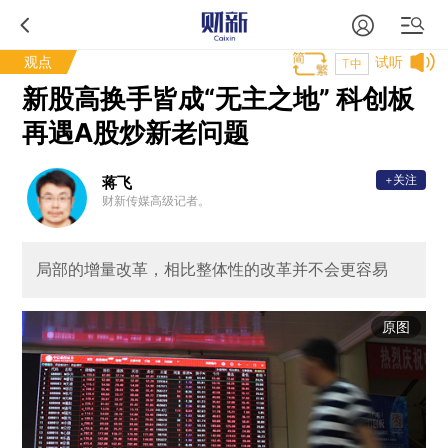
观点
试听
T中
新股高换手皆成“无主之地” 科创板
再遇A股炒新老问题
+关注
蒋飞
财新传媒高级记者。
局部的增量改革，相比整体性的改革并不会更容易
原图