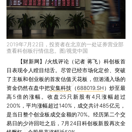
2019年7月22日，投资者在北京的一处证券营业部
查看科创板行情信息。图/视觉中国
【财新网
】
/火线评论（记者 蒋飞）
科创板首
日表现令人瞠目结舌。尽管已经市场化定价、突破
了主板和创业板的首发估值天花板，但汹涌入场的
资金仍然在盘中把
安集科技
（
688019.SH
）炒至最
高5倍的涨幅。收盘25只新股有4只涨幅超过
200%，平均涨幅超过140%，成交共计485亿元，
是当日整个创业板成交金额的70%。经历第二个交
易日的少许回吐之后，7月24日科创板新股再次全