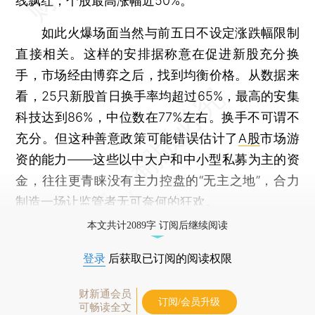
线飘红，个股最高涨幅近50%。
如此火爆场面当然与前五日不设定涨跌幅限制
直接相关。这样的安排据称意在促进新股充分换
手，市场经由博弈之后，找到均衡价格。从数据来
看，25只新股首日换手率均超过65%，最高的安集
科技达到86%，中位数在77%左右。换手不可谓不
充分。但这种善意政策可能错误估计了
A股
市场游
资的能力——这些以中大户和中小型私募为主的资
金，往往更青睐没有主力控盘的“无主之地”，合力
制造一场让监管者无可奈何的狂欢。
本文共计2089字 订阅后继续阅读
登录
后获取已订阅的阅读权限
财新通会员
订阅/会员升级
可畅读全文