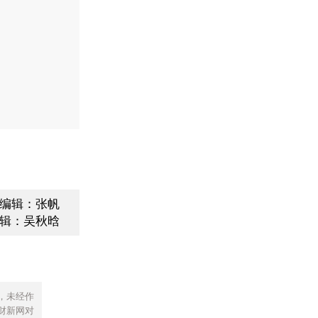
编辑：张帆
辑：吴秋晗
，未经作
财新网对