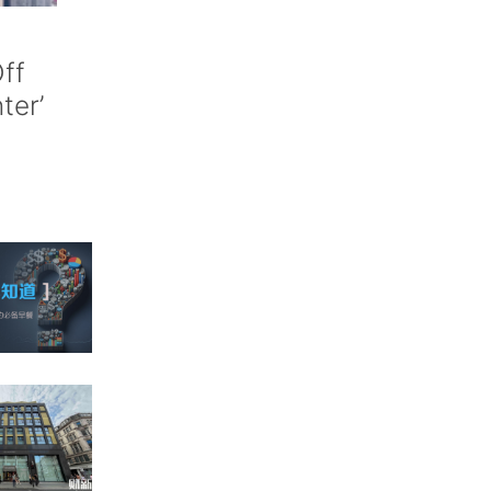
ff
nter’