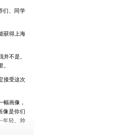
师们、同学
能获得上海
我并不是。
里。
定接受这次
一幅画像，
画像是你们
—年轻、帅