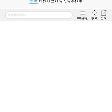
登录
后获取已订阅的阅读权限
财新通会员
发表评论得积分
订阅/会员升级
可畅读全文
0
条评论
收藏
分享
推荐进入
财新数据库
，可随时查阅宏观经济、股票
债券、公司人物，财经数据尽在掌握。
责任编辑：张帆
版面编辑：王影
观点频道所发布文章及图片之版权属作者本人及/或相关权利
人所有，未经作者及/或相关权利人单独授权，任何网站、平
面媒体不得予以转载。财新网对相关媒体的网站信息内容转