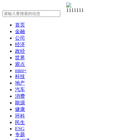
首页
金融
公司
经济
政经
世界
观点
mini+
科技
地产
汽车
消费
能源
健康
环科
民生
ESG
专题