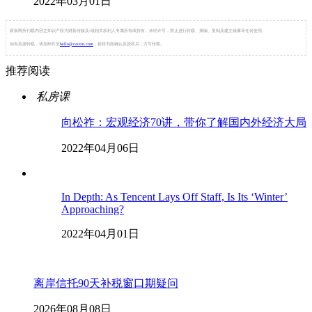
2022年03月01日
财新网所刊载内容之知识产权为财新传媒及/或相关权利人专属所有或持有。未经许可，禁止进行转载、摘编、复制及建立镜像等任何使用。
如有意愿转载，请发邮件至
hello@caixin.com
，获得书面确认及授权后，方可转载。
推荐阅读
私房课
向松祚：宏观经济70讲，带你了解国内外经济大局
2022年04月06日
In Depth: As Tencent Lays Off Staff, Is Its ‘Winter’
Approaching?
2022年04月01日
离岸信托90天补税窗口期疑问
2026年08月08日