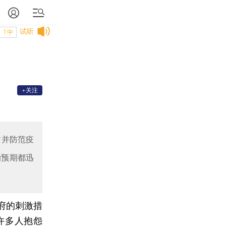
试听
T中
+关注
封并防范疫
的预期都迅
府的刺激措
许多人抱怨