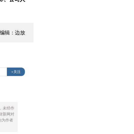
面编辑：边放
+关注
，未经作
财新网对
均为作者