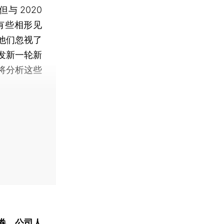
 2020
有些相形见
他们忽视了
发新一轮新
将分析这些
。
券、公司人