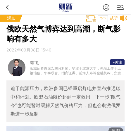
观点
试听
T中
俄欧天然气博弈达到高潮，断气影
响有多大
2022年09月08日 15:40
+关注
蒋飞
长城证券首席宏观分析师。毕业于北京大学，先后工作于工
银瑞信、华泰联合、招商证券、前海人寿等金融机构，负责
债券研究、投资和宏观策略研究。
迫于能源压力，欧洲多国已经重启煤电并宣布推迟碳
中和计划。欧盟石油限价起到一定效用，下一步“限气
令”也可能暂时缓解天然气价格压力，但也会刺激俄罗
斯进一步反制
原图