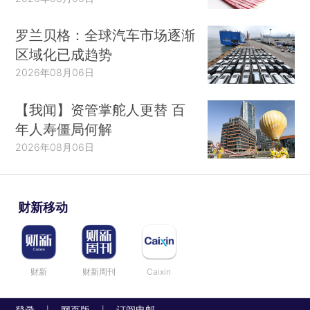
罗兰贝格：全球汽车市场逐渐
区域化已成趋势
2026年08月06日
【我闻】资管掌舵人更替 百
年人寿僵局何解
2026年08月06日
财新移动
财新
财新周刊
Caixin
登录
网页版
订阅电邮