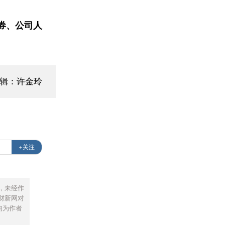
券、公司人
编辑：许金玲
+关注
，未经作
财新网对
均为作者