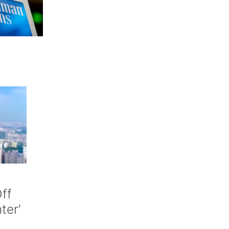
ff
nter’