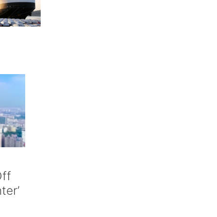
ff
nter’