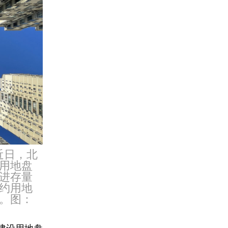
近日，北
用地盘
进存量
约用地
。图：