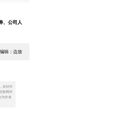
券、公司人
面编辑：边放
，未经作
财新网对
均为作者