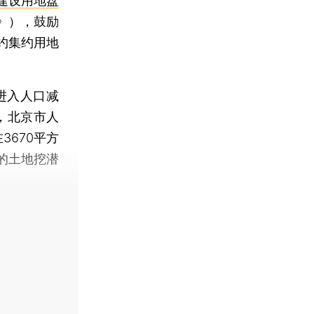
建设用地盘
》），鼓励
约集约用地
进入人口减
，北京市人
3670平方
的土地挖潜