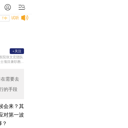
试听
T中
+关注
医院张文宏团队
博士项目兼职教
们在需要去
行的手段
候会来？其
应对第一波
够？