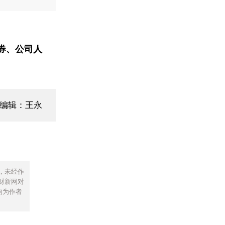
券、公司人
面编辑：王永
，未经作
财新网对
均为作者