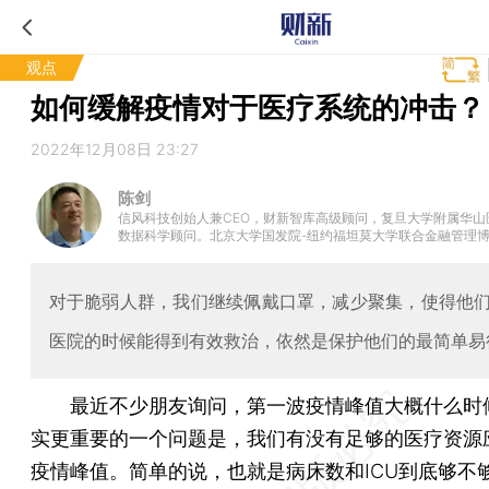
观点
如何缓解疫情对于医疗系统的冲击？
2022年12月08日 23:27
陈剑
信风科技创始人兼CEO，财新智库高级顾问，复旦大学附属华山
数据科学顾问。北京大学国发院-纽约福坦莫大学联合金融管理
授，世界华人不动产学会理事会副秘书长
对于脆弱人群，我们继续佩戴口罩，减少聚集，使得他
医院的时候能得到有效救治，依然是保护他们的最简单易
最近不少朋友询问，第一波疫情峰值大概什么时
实更重要的一个问题是，我们有没有足够的医疗资源
疫情峰值。简单的说，也就是病床数和ICU到底够不