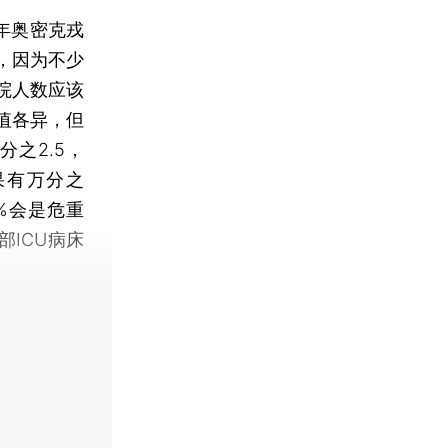
年奥密克戎
，因为不少
院人数应该
值各异，但
之2.5，
果有万分之
%会是危重
部ICU病床