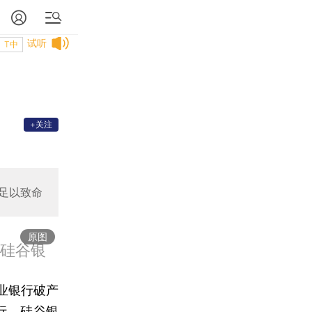
试听
T中
+关注
足以致命
原图
国硅谷银
业银行破产
行。硅谷银