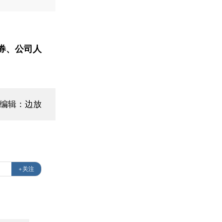
券、公司人
面编辑：边放
+关注