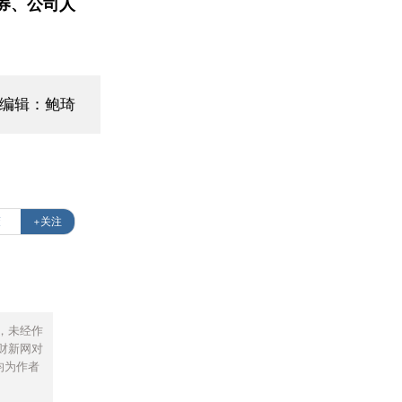
券、公司人
面编辑：鲍琦
策
+关注
，未经作
财新网对
均为作者