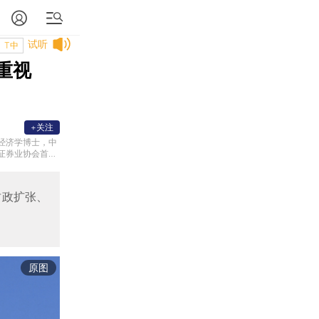
试听
T中
重视
+关注
经济学博士，中
证券业协会首席
办公室、OEC
与金融市场研究
家座谈会，就经
财政扩张、
原图