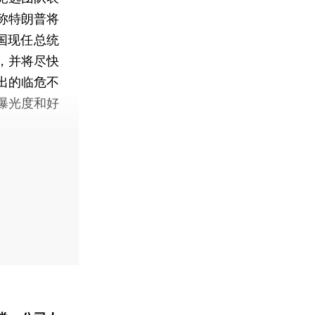
称特朗普将
国现任总统
，并将尽快
出的临危不
曝光度和好
。