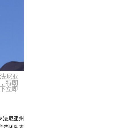
宾法尼亚
，特朗
下立即
夕法尼亚州
竞选团队表