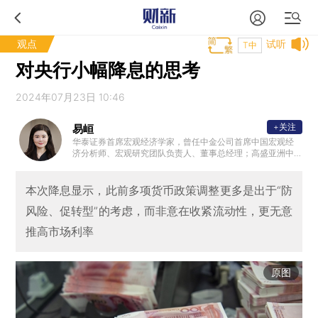
观点
试听
T中
对央行小幅降息的思考
2024年07月23日 10:46
+关注
易峘
华泰证券首席宏观经济学家，曾任中金公司首席中国宏观经
济分析师、宏观研究团队负责人、董事总经理；高盛亚洲中
国与亚洲经济学家。另外，曾供职美联储波士顿分行，并曾
在基金管理行业有多年实操经验。
本次降息显示，此前多项货币政策调整更多是出于“防
风险、促转型”的考虑，而非意在收紧流动性，更无意
推高市场利率
原图