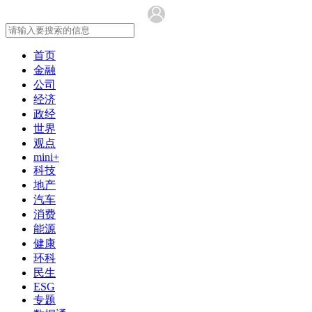
首页
金融
公司
经济
政经
世界
观点
mini+
科技
地产
汽车
消费
能源
健康
环科
民生
ESG
专题