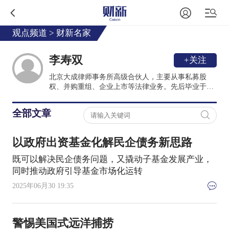
观点频道
>
财新名家
李寿双
+关注
北京大成律师事务所高级合伙人，主要从事私募股
权、并购重组、企业上市等法律业务。先后毕业于西
南政法大学、北京大学法学院、清华大学经管学院、
美国加州伯克利大学法学院。兼任全联城市基础设施
全部文章
商会副会长、黄河财产保险股份有限公司独立董事、
隆基股份独立董事、中国保险资管协会私募基金及股
权投资计划评审专家等。先后获得北京市优秀律师、
以政府出资基金化解民企债务新思路
入选司法部千名涉外律师人才库。
既可以解决民企债务问题，又撬动子基金发展产业，
同时推动政府引导基金市场化运转
2025年06月30 19:35
警惕美国式远洋捕捞