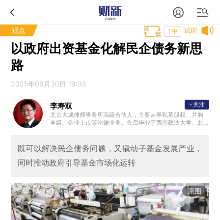
观点
试听
T中
以政府出资基金化解民企债务新思
路
2025年06月30日 19:35
+关注
李寿双
北京大成律师事务所高级合伙人，主要从事私募股权、并购
重组、企业上市等法律业务。先后毕业于西南政法大学、北
京大学法学院、清华大学经管学院、美国加州伯克利大学法
学院。兼任全联城市基础设施商会副会长、黄河财产保险股
份有限公司独立董事、隆基股份独立董事、中国保险资管协
既可以解决民企债务问题，又撬动子基金发展产业，
会私募基金及股权投资计划评审专家等。先后获得北京市优
同时推动政府引导基金市场化运转
秀律师、入选司法部千名涉外律师人才库。
原图