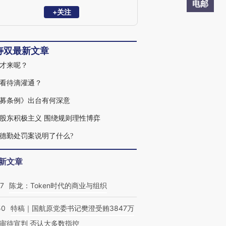
伯克利大学法学院。兼任全联城市基础设
电邮
施商会副会长、黄河财产保险股份有限公
+关注
司独立董事、隆基股份独立董事、中国保
险资管协会私募基金及股权投资计划评审
专家等。先后获得北京市优秀律师、入选
寿双最新文章
司法部千名涉外律师人才库。
才来呢？
看待滴灌通？
募条例》出台有何深意
股东积极主义 围绕规则理性博弈
德勤处罚案说明了什么?
新文章
07
陈龙：Token时代的商业与组织
50
特稿｜国航原党委书记樊澄受贿3847万
审待宣判 否认大多数指控