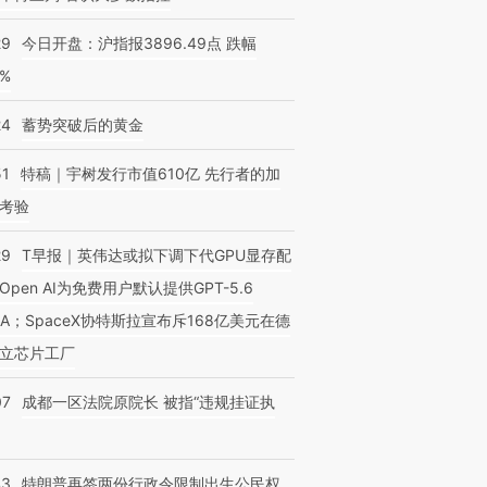
29
今日开盘：沪指报3896.49点 跌幅
0%
24
蓄势突破后的黄金
51
特稿｜宇树发行市值610亿 先行者的加
考验
29
T早报｜英伟达或拟下调下代GPU显存配
Open AI为免费用户默认提供GPT-5.6
NA；SpaceX协特斯拉宣布斥168亿美元在德
立芯片工厂
07
成都一区法院原院长 被指“违规挂证执
43
特朗普再签两份行政令限制出生公民权