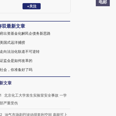
伯克利大学法学院。兼任全联城市基础设
电邮
施商会副会长、黄河财产保险股份有限公
+关注
司独立董事、隆基股份独立董事、中国保
险资管协会私募基金及股权投资计划评审
专家等。先后获得北京市优秀律师、入选
寿双最新文章
司法部千名涉外律师人才库。
府出资基金化解民企债务新思路
美国式远洋捕捞
走向法治化轨道不可逆转
证监会是如何改革的
社会，你准备好了吗
新文章
1
北京化工大学发生实验室安全事故 一学
部严重受伤
22
油气市场剧烈波动现套利空间 嘉能可上