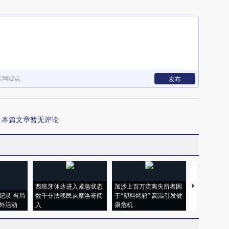
新网观点
发布
本篇文章暂无评论
西班牙休达进入紧急状态
加沙上百万流离失所者困
视线｜HYR
纪录 当局
数千非法移民从摩洛哥闯
于“塑料烤箱” 高温引发健
术：是什么
外活动
入
康危机
心“花钱找虐