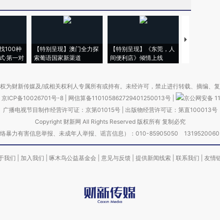
【推广】走
找100种
【特别呈现】澳门全力探
【特别呈现】《东莞，人
会，让数智科
式·第一对
索葡语国家新渠道
间便利店》倾情上线
业
权为财新传媒及/或相关权利人专属所有或持有。未经许可，禁止进行转载、摘编、
京ICP备10026701号-8
|
网信算备110105862729401250013号
|
京公网安备 11
广播电视节目制作经营许可证：京第01015号
|
出版物经营许可证：第直100013号
Copyright 财新网 All Rights Reserved 版权所有 复制必究
害信息举报、未成年人举报、谣言信息）：010-85905050 13195200605 举报邮
于我们
|
加入我们
|
啄木鸟公益基金会
|
意见与反馈
|
提供新闻线索
|
联系我们
|
友情