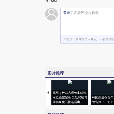
0
登录
后发表评论得积分
评论仅代表网友个人观点，不代表财
图片推荐
视线｜极端高温致多瑙河
水位跌破纪录 二战沉船与
韩国高温创百年
猛犸象化石接连露出
警告停止一切户