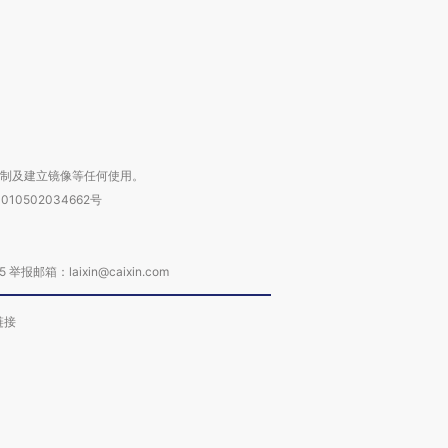
进第四届链博
【商旅对话】华住集团
技“链”接产
【特别呈现】寻找100种
CFO：不靠规模取胜，华
【特别呈
有意思的生活方式·第三对
住三大增长引擎是什么？
有意思的
复制及建立镜像等任何使用。
010502034662号
箱：laixin@caixin.com
链接