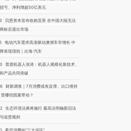
扭亏、净利增超50亿美元
6
贝恩资本宣布收购贡茶 在中国大陆无法
商标后退出市场
6
电动汽车需求高涨驱动澳洲车市增长 中
牌表现强劲｜出海·汽车
00
普渡机器人张涛：机器人规模化靠技术、
和产品共同突破
56
财新调查｜7月消费或有反弹、出口维持
 受哪些因素带动？
42
生态环境法典将施行 最高法明确新旧法
与追责规则
0
看空消费的“三大误区”