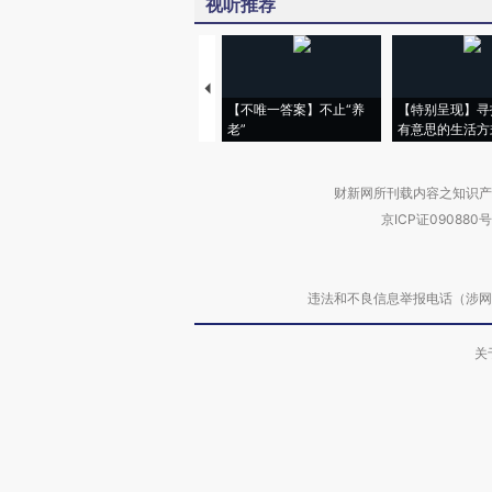
视听推荐
【不唯一答案】不止“养
【特别呈现】寻
老”
有意思的生活方
财新网所刊载内容之知识产
京ICP证090880号
违法和不良信息举报电话（涉网络暴力有
关