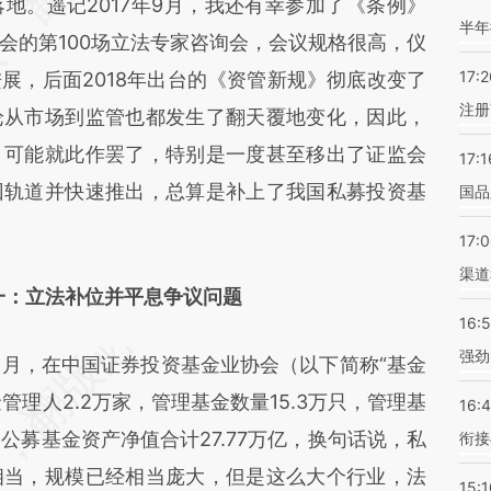
地。遥记2017年9月，我还有幸参加了《条例》
半年
会的第100场立法专家咨询会，会议规格很高，仪
17:2
展，后面2018年出台的《资管新规》彻底改变了
注册
论从市场到监管也都发生了翻天覆地变化，因此，
》可能就此作罢了，特别是一度甚至移出了证监会
17:1
回轨道并快速推出，总算是补上了我国私募投资基
国品
17:
渠道
一：立法补位并平息争议问题
16:
强劲
月，在中国证券投资基金业协会（以下简称“基金
管理人2.2万家，管理基金数量15.3万只，管理基
16:
公募基金资产净值合计27.77万亿，换句话说，私
衔接
相当，规模已经相当庞大，但是这么大个行业，法
15:1